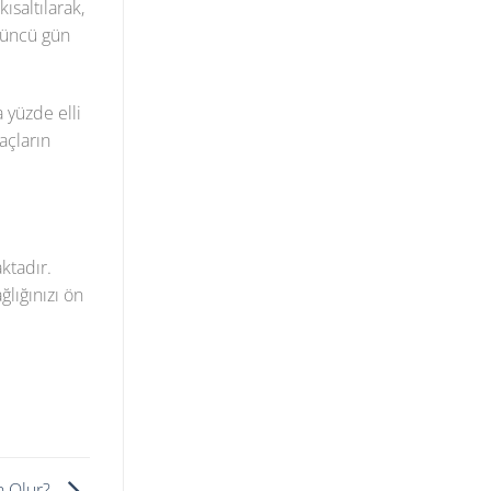
saltılarak,
üçüncü gün
a yüzde elli
açların
ktadır.
lığınızı ön
n Olur?