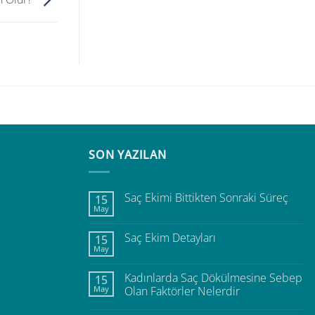
SON YAZILAN
Saç Ekimi Bittikten Sonraki Süreç
15
May
Saç Ekim Detayları
15
May
Kadınlarda Saç Dökülmesine Sebep
15
May
Olan Faktörler Nelerdir