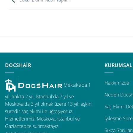
DOCSHAIR
KURUMSAL
Hakkımızda
Meksika'da 1
Neden Docsh
yıl, Irak'ta 2 yıl, İstanbul'da 7 yıl ve
Moskova'da 3 yıl olmak üzere 13 yılı aşkın
Saç Ekimi Det
süredir saç ekimi ile uğraşıyoruz.
İyileşme Süre
Hizmetlerimizi Moskova, İstanbul ve
Gaziantep'te sunmaktayız.
Sıkça Sorulan