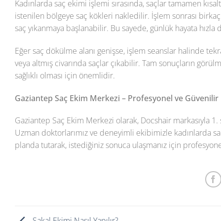
Kadınlarda saç ekimi işlemi sırasında, saçlar tamamen kısal
istenilen bölgeye saç kökleri nakledilir. İşlem sonrası bir
saç yıkanmaya başlanabilir. Bu sayede, günlük hayata hızla d
Eğer saç dökülme alanı genişse, işlem seanslar halinde tekrarl
veya altmış civarında saçlar çıkabilir. Tam sonuçların görülm
sağlıklı olması için önemlidir.
Gaziantep Saç Ekim Merkezi – Profesyonel ve Güvenilir
Gaziantep Saç Ekim Merkezi olarak, Docshair markasıyla 1. sın
Uzman doktorlarımız ve deneyimli ekibimizle kadınlarda saç e
planda tutarak, istediğiniz sonuca ulaşmanız için profesyon
Sakal Ekimi Nasıl Yapılır?