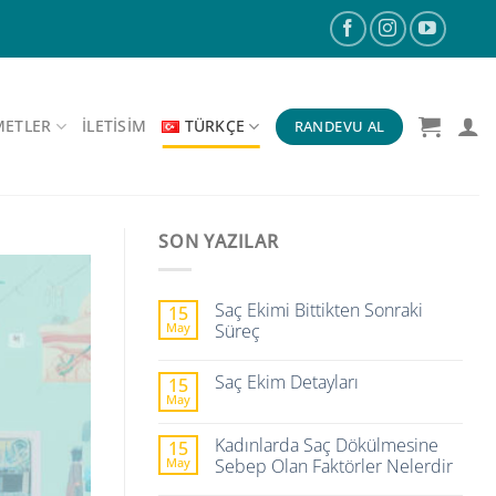
METLER
ILETISIM
TÜRKÇE
RANDEVU AL
SON YAZILAR
Saç Ekimi Bittikten Sonraki
15
May
Süreç
Saç Ekim Detayları
15
May
Kadınlarda Saç Dökülmesine
15
May
Sebep Olan Faktörler Nelerdir