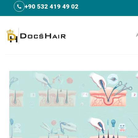
İçeriğe
+90 532 419 49 02
atla