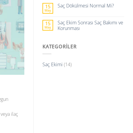
Saç Dökülmesi Normal Mi?
15
May
Saç Ekim Sonrası Saç Bakımı ve
15
May
Korunması
KATEGORILER
Saç Ekimi
(14)
uygun
veya ilaç