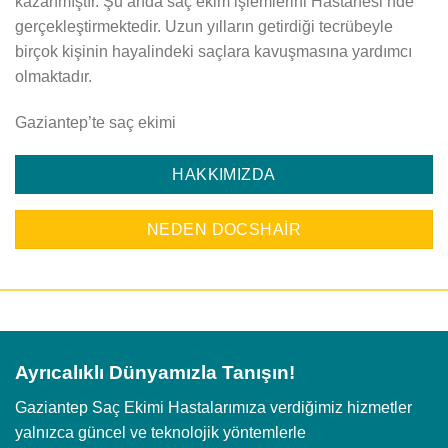
kazanmıştır. Şu anda saç ekim işlemlerini Hastanesi’nde
gerçekleştirmektedir. Uzun yılların getirdiği tecrübeyle
birçok kişinin hayalindeki saçlara kavuşmasına yardımcı
olmaktadır.
Gaziantep’te saç ekimi
HAKKIMIZDA
NEDEN DOCSHAIR
Ayrıcalıklı Dünyamızla Tanışın!
Gaziantep Saç Ekimi Hastalarımıza verdiğimiz hizmetler
yalnızca güncel ve teknolojik yöntemlerle