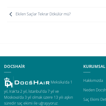
Ekilen Saçlar Tekrar Dökülür mü?
DOCSHAIR
KURUMSAL
Hakkımızda
Meksika'da 1
Neden Docsh
yıl, Irak'ta 2 yıl, İstanbul'da 7 yıl ve
Moskova'da 3 yıl olmak üzere 13 yılı aşkın
Saç Ekimi Det
süredir saç ekimi ile uğraşıyoruz.