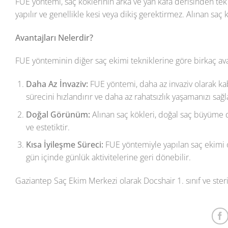
FUE yöntemi, saç köklerinin arka ve yan kafa derisinden tek t
yapılır ve genellikle kesi veya dikiş gerektirmez. Alınan saç 
Avantajları Nelerdir?
FUE yönteminin diğer saç ekimi tekniklerine göre birkaç avan
Daha Az İnvaziv:
FUE yöntemi, daha az invaziv olarak kab
sürecini hızlandırır ve daha az rahatsızlık yaşamanızı sağl
Doğal Görünüm:
Alınan saç kökleri, doğal saç büyüme de
ve estetiktir.
Kısa İyileşme Süreci:
FUE yöntemiyle yapılan saç ekimi op
gün içinde günlük aktivitelerine geri dönebilir.
Gaziantep Saç Ekim Merkezi olarak Docshair 1. sınıf ve steri