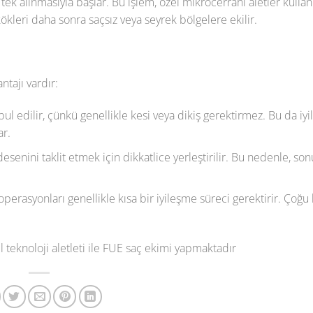
ek alınmasıyla başlar. Bu işlem, özel mikrocerrahi aletler kullan
kökleri daha sonra saçsız veya seyrek bölgelere ekilir.
tajı vardır:
ul edilir, çünkü genellikle kesi veya dikiş gerektirmez. Bu da iy
ar.
senini taklit etmek için dikkatlice yerleştirilir. Bu nedenle, son
erasyonları genellikle kısa bir iyileşme süreci gerektirir. Çoğu 
l teknoloji aletleti ile FUE saç ekimi yapmaktadır