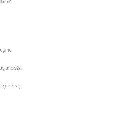
ılarak
ileşme
uçlar doğal
kişi birkaç