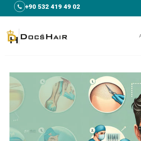
İçeriğe
+90 532 419 49 02
atla