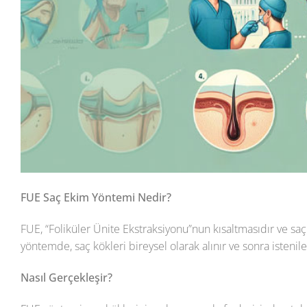
FUE Saç Ekim Yöntemi Nedir?
FUE, “Foliküler Ünite Ekstraksiyonu”nun kısaltmasıdır ve saç
yöntemde, saç kökleri bireysel olarak alınır ve sonra istenil
Nasıl Gerçekleşir?