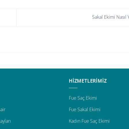
Sakal Ekimi Nasıl 
HİZMETLERİMİZ
Fue Saç Ekimi
air
Fue Sakal Ekimi
ayları
Kadın Fue Saç Ekimi