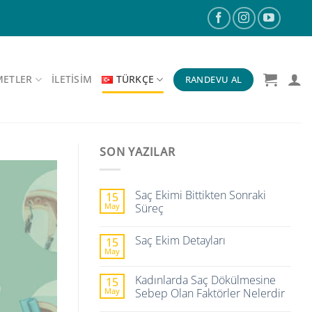
METLER
ILETISIM
TÜRKÇE
RANDEVU AL
SON YAZILAR
Saç Ekimi Bittikten Sonraki
15
May
Süreç
Saç Ekim Detayları
15
May
Kadınlarda Saç Dökülmesine
15
May
Sebep Olan Faktörler Nelerdir