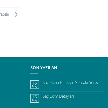
Yapılır?
SON YAZILAN
Saç Ekimi Bittikten Sonraki Süreç
15
May
Saç Ekim Detayları
15
May