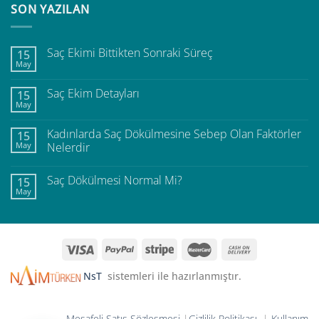
SON YAZILAN
Saç Ekimi Bittikten Sonraki Süreç
15
May
Saç Ekim Detayları
15
May
Kadınlarda Saç Dökülmesine Sebep Olan Faktörler
15
May
Nelerdir
Saç Dökülmesi Normal Mi?
15
May
NsT
sistemleri ile hazırlanmıştır.
Mesafeli Satış Sözleşmesi
|
Gizlilik Politikası
|
Kullanım